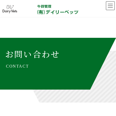
コ
ナ
ン
ビ
テ
ゲ
ン
ー
ツ
シ
お問い合わせ
へ
ョ
ス
ン
キ
に
ッ
移
プ
動