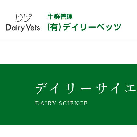
コ
ナ
ン
ビ
テ
ゲ
ン
ー
ツ
シ
へ
ョ
デイリーサイ
ス
ン
キ
に
ッ
移
プ
動