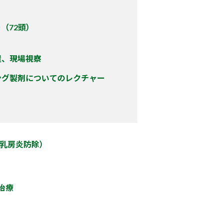
ー（72頭）
置、現場視察
ング製剤についてのレクチャー
方法（乳房炎防除）
防治療