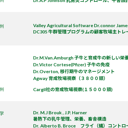
州
Dr.A.P Johnson 乳房炎コントロール、牛舎設
Valley Agricultural Software Dr.connor Jam
州
DC305 牛群管理プログラムの顧客牧場主ト
Dr.M.Van.Amburgh 子牛と育成牛の新しい
Dr.Victor Cortese(Pfizer) 子牛の免疫
Dr.Overton, 移行期牛のマネージメント
Agway 育成牧場視察（３８００頭）
州
Cargil社の育成牧場視察(１５０００頭)
Dr. M.J Brouk , J.P. Harner
学
暑熱下の乳牛管理、栄養、畜舎構造
Dr. Alberto B. Broce フライ（蝿）コント