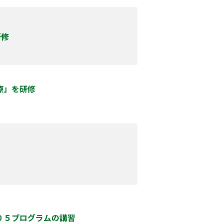
研修
療」を研修
３０５プログラムの講習