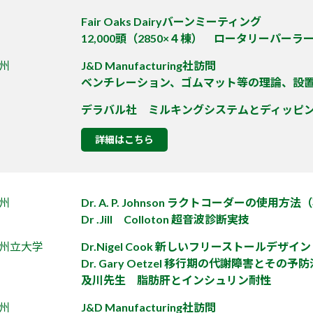
Fair Oaks Dairyバーンミーティング
12,000頭（2850×４棟） ロータリーパーラ
州
J&D Manufacturing社訪問
ベンチレーション、ゴムマット等の理論、設
デラバル社 ミルキングシステムとディッピ
詳細はこちら
州
Dr. A. P. Johnson ラクトコーダーの使用
Dr .Jill Colloton 超音波診断実技
州立大学
Dr.Nigel Cook 新しいフリーストールデザイン
Dr. Gary Oetzel 移行期の代謝障害とその予
及川先生 脂肪肝とインシュリン耐性
州
J&D Manufacturing社訪問