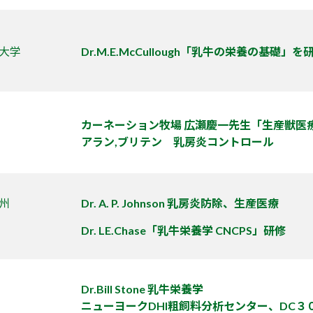
大学
Dr.M.E.McCullough「乳牛の栄養の基礎」を
カーネーション牧場 広瀬慶一先生「生産獣医
アラン,ブリテン 乳房炎コントロール
州
Dr. A. P. Johnson 乳房炎防除、生産医療
Dr. LE.Chase「乳牛栄養学 CNCPS」研修
Dr.Bill Stone 乳牛栄養学
ニューヨークDHI粗飼料分析センター、DC