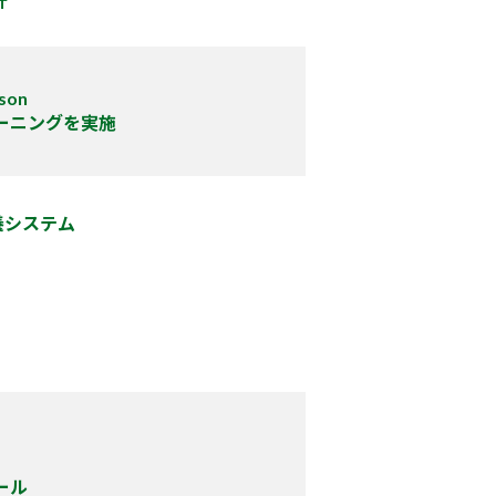
計
eson
レーニングを実施
栄養システム
ロール